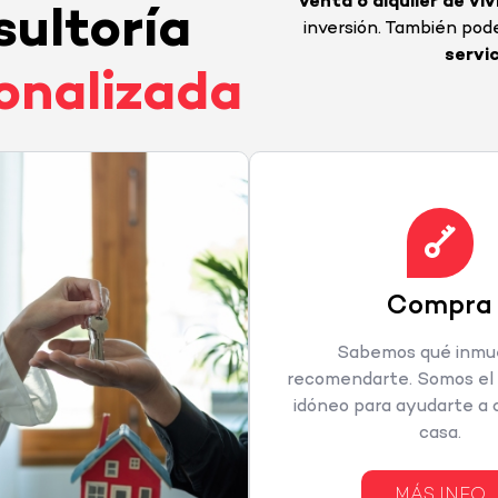
venta o alquiler de vi
sultoría
inversión. También pode
servi
onalizada
Compra
Sabemos qué inmu
recomendarte. Somos el
idóneo para ayudarte a 
casa.
MÁS INFO