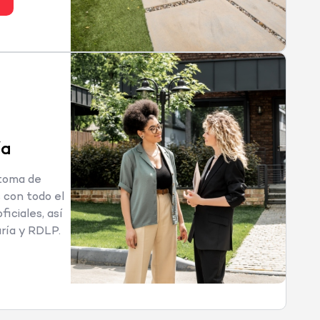
ía
 toma de
 con todo el
iciales, así
ría y RDLP.