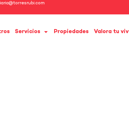
liaria@torresrubi.com
tros
Servicios
Propiedades
Valora tu vi
ora