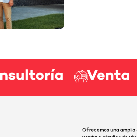
toría
Venta
C
Ofrecemos una amplia ga