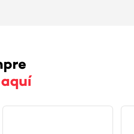
mpre
 aquí